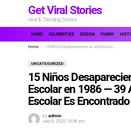
Get Viral Stories
Viral & Trending Stories
HOME
CELEBRITIES
DESIGN
FUNNY
HIST
You are here:
Home
15 Niños Desaparecieron en una Excursión Escolar en 1986 — 39 Años Después, el Autobús Escolar Es Encontrado Enterrado
UNCATEGORIZED
15 Niños Desaparecier
Escolar en 1986 — 39 
Escolar Es Encontrado
by
admin
July 6, 2025, 10:06 pm