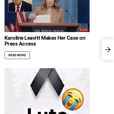
Karoline Leavitt Makes Her Case on
Press Access
At H
Up —
to H
READ MORE