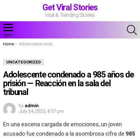
Get Viral Stories
Viral & Trending Stories
S
Menu
You are here:
Home
Adolescente condenado a 985 años de prisión — Reacción en la sala del tribunal
UNCATEGORIZED
Adolescente condenado a 985 años de
prisión — Reacción en la sala del
tribunal
by
admin
July 24, 2025, 8:57 pm
En una escena cargada de emociones, un joven
acusado fue condenado a la asombrosa cifra de
985