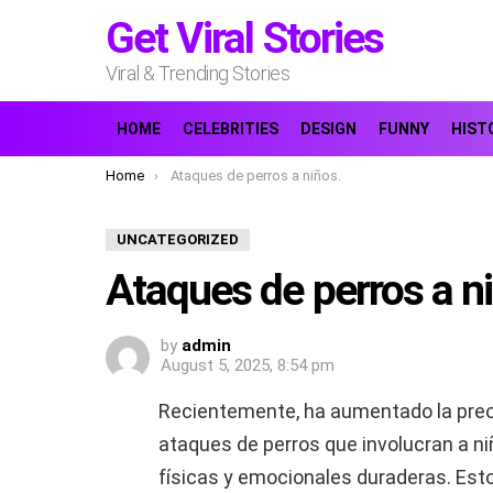
Get Viral Stories
Viral & Trending Stories
HOME
CELEBRITIES
DESIGN
FUNNY
HIST
You are here:
Home
Ataques de perros a niños.
UNCATEGORIZED
Ataques de perros a n
by
admin
August 5, 2025, 8:54 pm
Recientemente, ha aumentado la preo
ataques de perros que involucran a ni
físicas y emocionales duraderas. Est