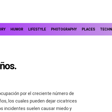
ORY
HUMOR
LIFESTYLE
PHOTOGRAPHY
PLACES
TECHN
iños.
cupación por el creciente número de
ños, los cuales pueden dejar cicatrices
os incidentes suelen causar miedo y