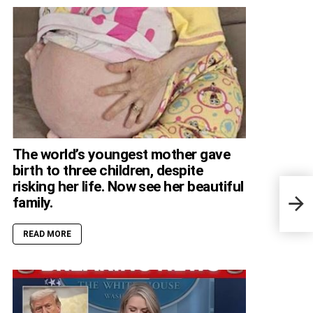
The world’s youngest mother gave
birth to three children, despite
risking her life. Now see her beautiful
What
family.
My C
READ MORE