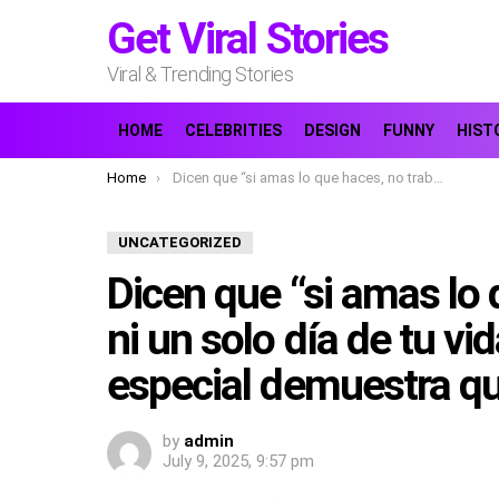
Get Viral Stories
Viral & Trending Stories
HOME
CELEBRITIES
DESIGN
FUNNY
HIST
You are here:
Home
Dicen que “si amas lo que haces, no trabajarás ni un solo día de tu vida”, y un hombre muy especial demuestra que esta frase es cierta.
UNCATEGORIZED
Dicen que “si amas lo 
ni un solo día de tu v
especial demuestra que
by
admin
July 9, 2025, 9:57 pm