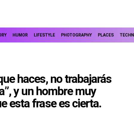
ORY
HUMOR
LIFESTYLE
PHOTOGRAPHY
PLACES
TECHN
que haces, no trabajarás
ida”, y un hombre muy
 esta frase es cierta.