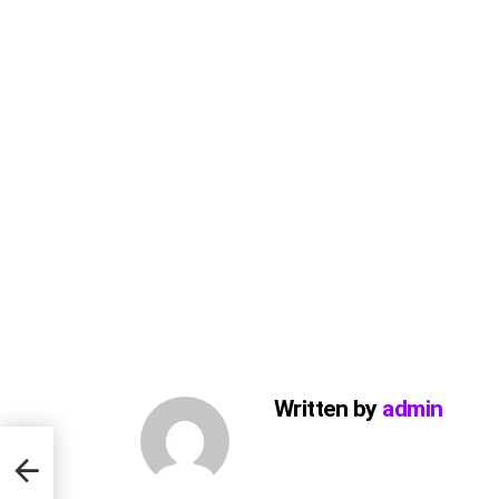
Written by
admin
nly
 a