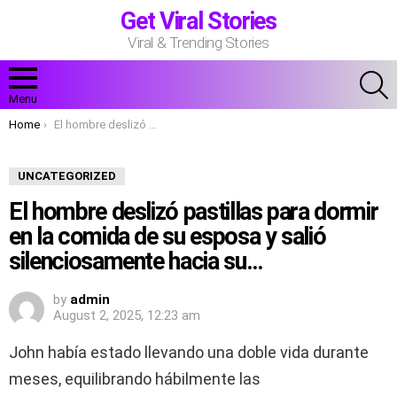
Get Viral Stories
Viral & Trending Stories
S
Menu
You are here:
Home
El hombre deslizó pastillas para dormir en la comida de su esposa y salió silenciosamente hacia su…
UNCATEGORIZED
El hombre deslizó pastillas para dormir
en la comida de su esposa y salió
silenciosamente hacia su…
by
admin
August 2, 2025, 12:23 am
John había estado llevando una doble vida durante
meses, equilibrando hábilmente las