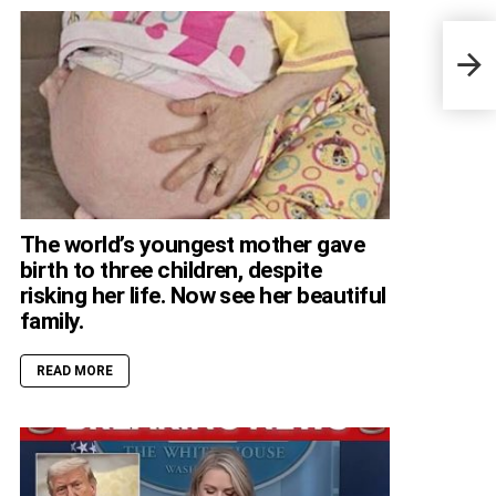
Dron
Phen
Far
The world’s youngest mother gave
birth to three children, despite
risking her life. Now see her beautiful
family.
READ MORE