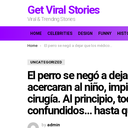
Get Viral Stories
Viral & Trending Stories
HOME
CELEBRITIES
DESIGN
FUNNY
HIST
You are here:
Home
El perro se negó a dejar que los médicos se acercaran al niño, impidiéndoles llevarlo a cirugía. Al principio, todos estaban confundidos… hasta que entendieron por qué.
UNCATEGORIZED
El perro se negó a dej
acercaran al niño, impi
cirugía. Al principio, 
confundidos… hasta q
by
admin