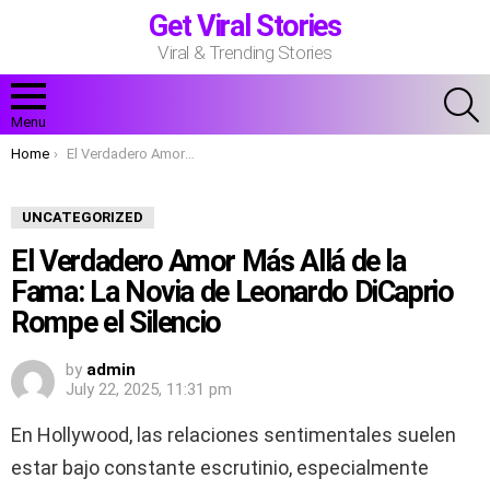
Get Viral Stories
Viral & Trending Stories
S
Menu
You are here:
Home
El Verdadero Amor Más Allá de la Fama: La Novia de Leonardo DiCaprio Rompe el Silencio
UNCATEGORIZED
El Verdadero Amor Más Allá de la
Fama: La Novia de Leonardo DiCaprio
Rompe el Silencio
by
admin
July 22, 2025, 11:31 pm
En Hollywood, las relaciones sentimentales suelen
estar bajo constante escrutinio, especialmente