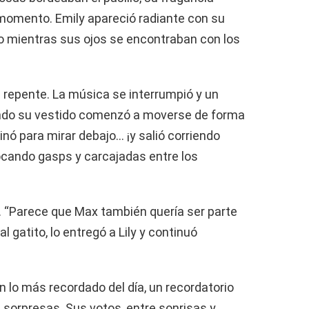
momento. Emily apareció radiante con su
ndo mientras sus ojos se encontraban con los
e repente. La música se interrumpió y un
uando su vestido comenzó a moverse de forma
linó para mirar debajo… ¡y salió corriendo
vocando gasps y carcajadas entre los
a. “Parece que Max también quería ser parte
 gatito, lo entregó a Lily y continuó
 lo más recordado del día, un recordatorio
as sorpresas. Sus votos, entre sonrisas y