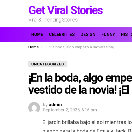
Get Viral Stories
Viral & Trending Stories
HOME
CELEBRITIES
DESIGN
FUNNY
HIST
You are here:
Home
¡En la boda, algo empezó a moverse bajo el vestido de la novia! ¡El novio se puso pálido…!
UNCATEGORIZED
¡En la boda, algo emp
vestido de la novia! ¡E
by
admin
September 2, 2025, 6:16 pm
El jardín brillaba bajo el sol mientras 
blanco para la boda de Emily y Jack. R