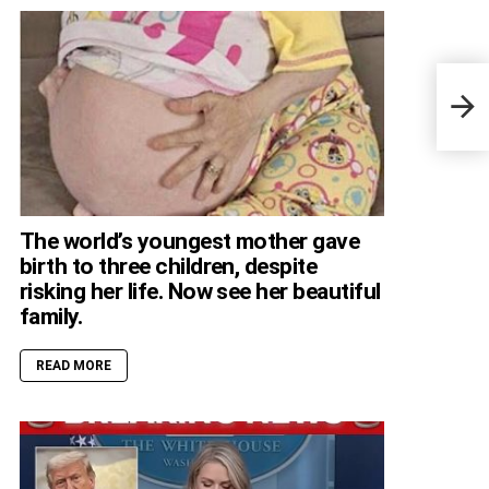
Add s
The world’s youngest mother gave
birth to three children, despite
risking her life. Now see her beautiful
family.
READ MORE