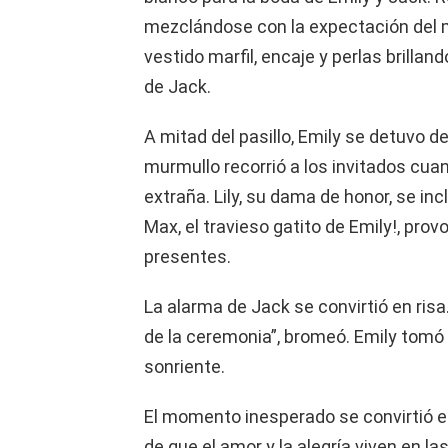
mezclándose con la expectación del 
vestido marfil, encaje y perlas brilla
de Jack.
A mitad del pasillo, Emily se detuvo d
murmullo recorrió a los invitados c
extraña. Lily, su dama de honor, se inc
Max, el travieso gatito de Emily!, pro
presentes.
La alarma de Jack se convirtió en ris
de la ceremonia”, bromeó. Emily tomó al
sonriente.
El momento inesperado se convirtió en
de que el amor y la alegría viven en l