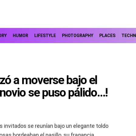
ORY
HUMOR
LIFESTYLE
PHOTOGRAPHY
PLACES
TECHN
ezó a moverse bajo el
l novio se puso pálido…!
los invitados se reunían bajo un elegante toldo
osas bordeaban el pasillo, su fragancia