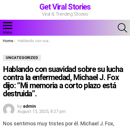
Get Viral Stories
Viral & Trending Stories
S
Menu
You are here:
Home
Hablando con suavidad sobre su lucha contra la enfermedad, Michael J. Fox dijo: “Mi memoria a corto plazo está destruida”.
UNCATEGORIZED
Hablando con suavidad sobre su lucha
contra la enfermedad, Michael J. Fox
dijo: “Mi memoria a corto plazo está
destruida”.
by
admin
August 13, 2025, 8:27 pm
Nos sentimos muy tristes por él. Michael J. Fox,