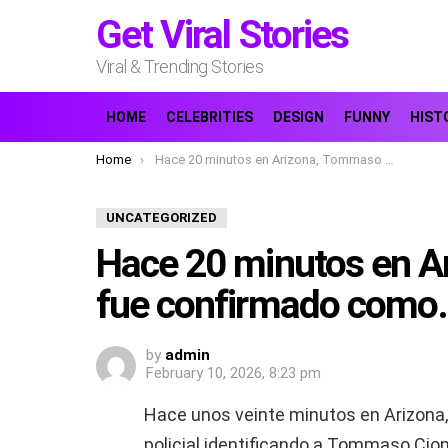
Get Viral Stories
Viral & Trending Stories
HOME
CELEBRITIES
DESIGN
FUNNY
HIST
You are here:
Home
Hace 20 minutos en Arizona, Tommaso Cioni fue confirmado como…Ver más
UNCATEGORIZED
Hace 20 minutos en A
fue confirmado como
by
admin
February 10, 2026, 8:23 pm
Hace unos veinte minutos en Arizona,
policial identificando a Tommaso Cion