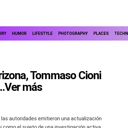
ORY
HUMOR
LIFESTYLE
PHOTOGRAPHY
PLACES
TECHN
rizona, Tommaso Cioni
…Ver más
 las autoridades emitieron una actualización
i como el sujeto de una investigación activa,