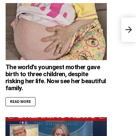
SAD 
Anni
See 
The world’s youngest mother gave
birth to three children, despite
risking her life. Now see her beautiful
family.
READ MORE