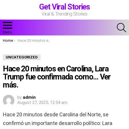
Get Viral Stories
Viral & Trending Stories
S
Menu
You are here:
Home
Hace 20 minutos en Carolina, Lara Trump fue confirmada como… Ver más.
UNCATEGORIZED
Hace 20 minutos en Carolina, Lara
Trump fue confirmada como… Ver
más.
by
admin
August 27, 2025, 12:54 am
Hace 20 minutos desde Carolina del Norte, se
confirmó un importante desarrollo político: Lara