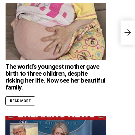
Judg
Misu
The world’s youngest mother gave
birth to three children, despite
risking her life. Now see her beautiful
family.
READ MORE