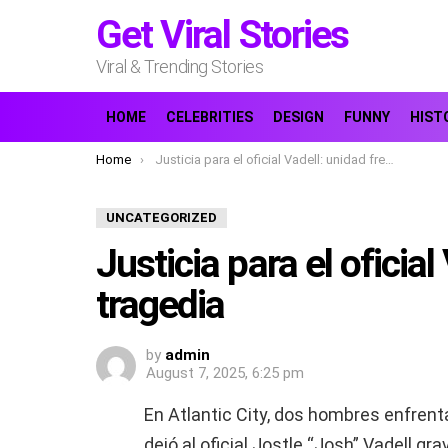
Get Viral Stories
Viral & Trending Stories
HOME
CELEBRITIES
DESIGN
FUNNY
HIST
You are here:
Home
Justicia para el oficial Vadell: unidad frente a la tragedia
UNCATEGORIZED
Justicia para el oficial
tragedia
by
admin
August 7, 2025, 6:25 pm
En Atlantic City, dos hombres enfrenta
dejó al oficial Jostle “Josh” Vadell g