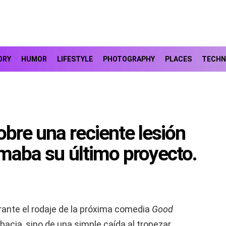
ORY
HUMOR
LIFESTYLE
PHOTOGRAPHY
PLACES
TECHN
bre una reciente lesión
lmaba su último proyecto.
urante el rodaje de la próxima comedia
Good
acia, sino de una simple caída al tropezar