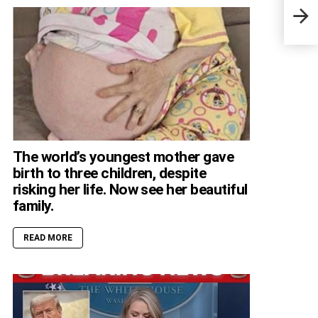
A Fl
alli
with
The world’s youngest mother gave
birth to three children, despite
risking her life. Now see her beautiful
family.
READ MORE