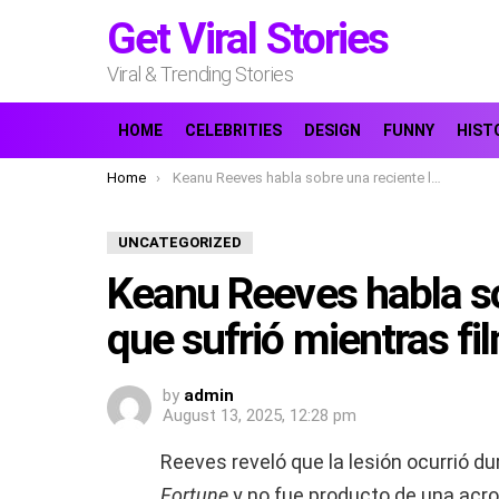
Get Viral Stories
Viral & Trending Stories
HOME
CELEBRITIES
DESIGN
FUNNY
HIST
You are here:
Home
Keanu Reeves habla sobre una reciente lesión que sufrió mientras filmaba su último proyecto.
UNCATEGORIZED
Keanu Reeves habla so
que sufrió mientras fi
by
admin
August 13, 2025, 12:28 pm
Reeves reveló que la lesión ocurrió d
Fortune
y no fue producto de una acrob