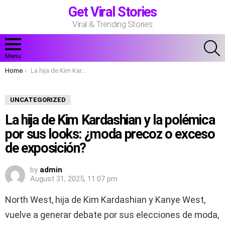
Get Viral Stories
Viral & Trending Stories
S
Menu
You are here:
Home
La hija de Kim Kardashian y la polémica por sus looks: ¿moda precoz o exceso de exposición?
UNCATEGORIZED
La hija de Kim Kardashian y la polémica
por sus looks: ¿moda precoz o exceso
de exposición?
by
admin
August 31, 2025, 11:07 pm
North West, hija de Kim Kardashian y Kanye West,
vuelve a generar debate por sus elecciones de moda,