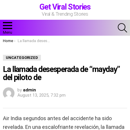
Get Viral Stories
Viral & Trending Stories
S
Menu
You are here:
Home
La llamada desesperada de “mayday” del piloto de
UNCATEGORIZED
La llamada desesperada de “mayday”
del piloto de
by
admin
August 13, 2025, 7:32 pm
Air India segundos antes del accidente ha sido
revelada. En una escalofriante revelación, la llamada