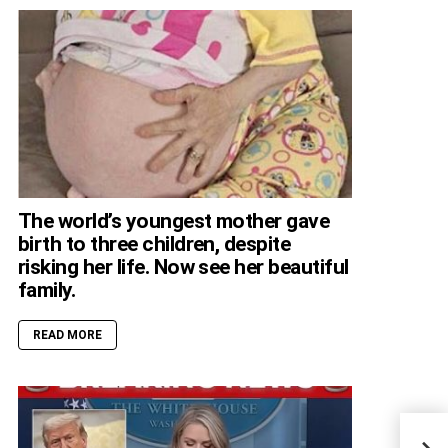
The world’s youngest mother gave
birth to three children, despite
risking her life. Now see her beautiful
family.
READ MORE
K9 D