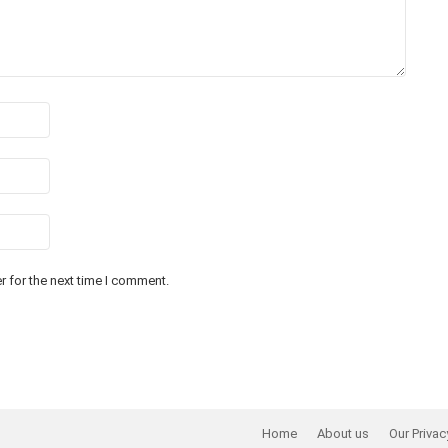
 for the next time I comment.
Home
About us
Our Privac