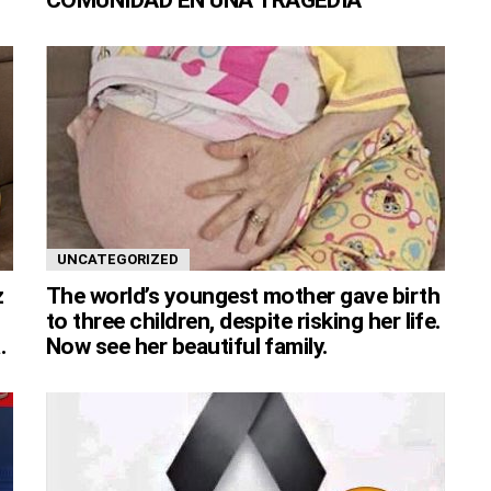
COMUNIDAD EN UNA TRAGEDIA
UNCATEGORIZED
z
The world’s youngest mother gave birth
to three children, despite risking her life.
.
Now see her beautiful family.