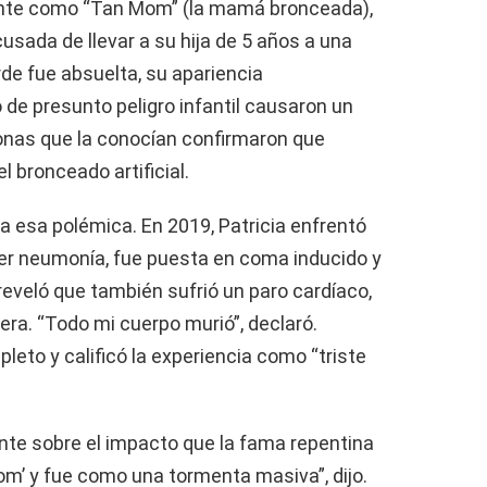
mente como “Tan Mom” (la mamá bronceada),
usada de llevar a su hija de 5 años a una
e fue absuelta, su apariencia
e presunto peligro infantil causaron un
onas que la conocían confirmaron que
l bronceado artificial.
 a esa polémica. En 2019, Patricia enfrentó
aer neumonía, fue puesta en coma inducido y
reveló que también sufrió un paro cardíaco,
era. “Todo mi cuerpo murió”, declaró.
eto y calificó la experiencia como “triste
te sobre el impacto que la fama repentina
om’ y fue como una tormenta masiva”, dijo.