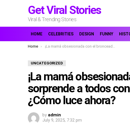
Get Viral Stories
Viral & Trending Stories
HOME
CELEBRITIES
DESIGN
FUNNY
HIST
You are here:
Home
¡La mamá obsesionada con el bronceado sorprende a todos con su nuevo aspecto! — ¿Cómo luce ahora?
UNCATEGORIZED
¡La mamá obsesionada
sorprende a todos con
¿Cómo luce ahora?
by
admin
July 9, 2025, 7:32 pm