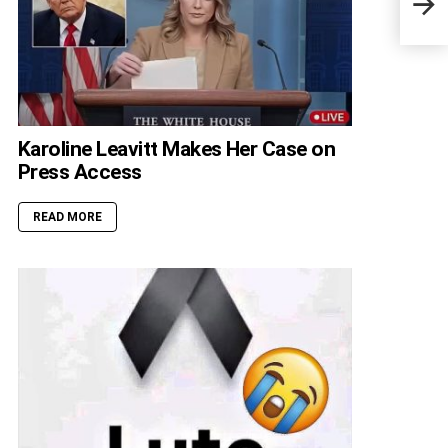
— He
Tow
Karoline Leavitt Makes Her Case on
Press Access
READ MORE