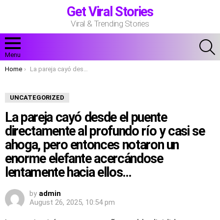
Get Viral Stories
Viral & Trending Stories
S
Menu
You are here:
Home
La pareja cayó desde el puente directamente al profundo río y casi se ahoga, pero entonces notaron un enorme elefante acercándose lentamente hacia ellos…
UNCATEGORIZED
La pareja cayó desde el puente
directamente al profundo río y casi se
ahoga, pero entonces notaron un
enorme elefante acercándose
lentamente hacia ellos…
by
admin
August 26, 2025, 10:54 pm