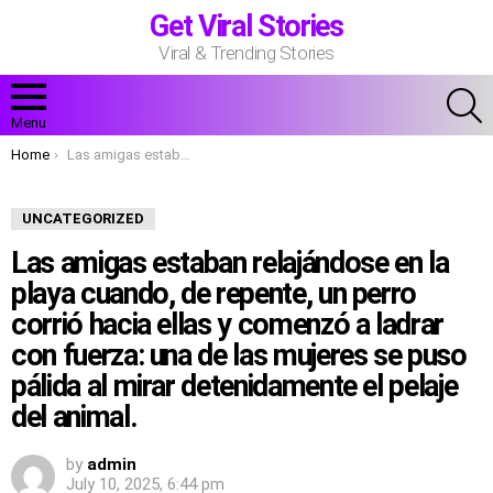
Get Viral Stories
Viral & Trending Stories
S
Menu
You are here:
Home
Las amigas estaban relajándose en la playa cuando, de repente, un perro corrió hacia ellas y comenzó a ladrar con fuerza: una de las mujeres se puso pálida al mirar detenidamente el pelaje del animal.
UNCATEGORIZED
Las amigas estaban relajándose en la
playa cuando, de repente, un perro
corrió hacia ellas y comenzó a ladrar
con fuerza: una de las mujeres se puso
pálida al mirar detenidamente el pelaje
del animal.
by
admin
July 10, 2025, 6:44 pm