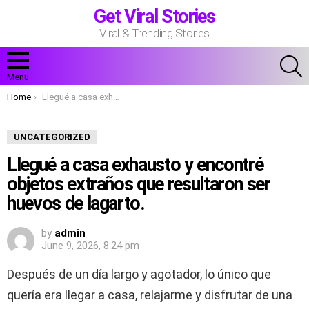
Get Viral Stories
Viral & Trending Stories
S
Menu
You are here:
Home
Llegué a casa exhausto y encontré objetos extraños que resultaron ser huevos de lagarto.
UNCATEGORIZED
Llegué a casa exhausto y encontré
objetos extraños que resultaron ser
huevos de lagarto.
by
admin
June 9, 2026, 8:24 pm
Después de un día largo y agotador, lo único que
quería era llegar a casa, relajarme y disfrutar de una