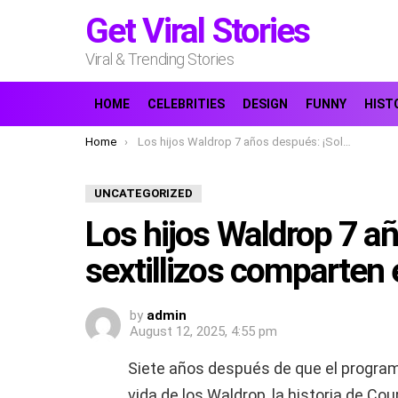
Get Viral Stories
Viral & Trending Stories
HOME
CELEBRITIES
DESIGN
FUNNY
HIST
You are here:
Home
Los hijos Waldrop 7 años después: ¡Solo 2 de los sextillizos comparten este sorprendente rasgo!
UNCATEGORIZED
Los hijos Waldrop 7 añ
sextillizos comparten
by
admin
August 12, 2025, 4:55 pm
Siete años después de que el progra
vida de los Waldrop, la historia de Cou