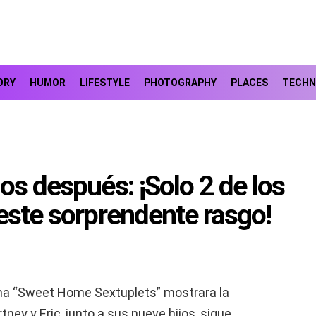
ORY
HUMOR
LIFESTYLE
PHOTOGRAPHY
PLACES
TECHN
os después: ¡Solo 2 de los
 este sorprendente rasgo!
ma “Sweet Home Sextuplets” mostrara la
rtney y Eric, junto a sus nueve hijos, sigue