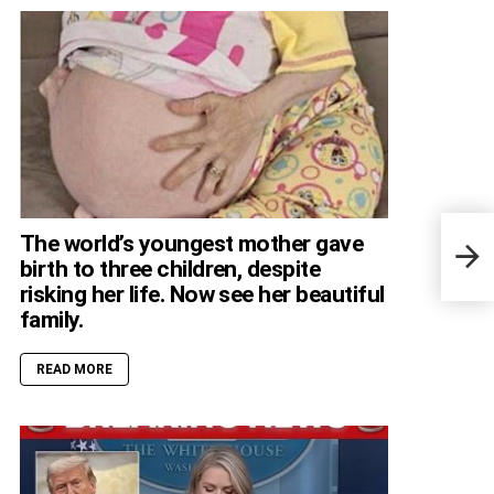
After
The world’s youngest mother gave
stra
birth to three children, despite
in fu
risking her life. Now see her beautiful
family.
READ MORE