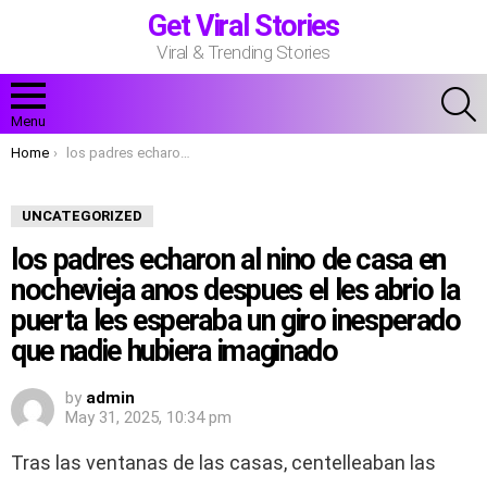
Get Viral Stories
Viral & Trending Stories
S
Menu
You are here:
Home
los padres echaron al nino de casa en nochevieja anos despues el les abrio la puerta les esperaba un giro inesperado que nadie hubiera imaginado
UNCATEGORIZED
los padres echaron al nino de casa en
nochevieja anos despues el les abrio la
puerta les esperaba un giro inesperado
que nadie hubiera imaginado
by
admin
May 31, 2025, 10:34 pm
Tras las ventanas de las casas, centelleaban las