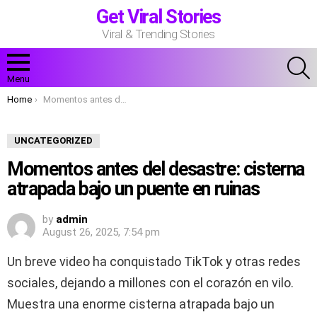
Get Viral Stories
Viral & Trending Stories
S
Menu
You are here:
Home
Momentos antes del desastre: cisterna atrapada bajo un puente en ruinas
UNCATEGORIZED
Momentos antes del desastre: cisterna
atrapada bajo un puente en ruinas
by
admin
August 26, 2025, 7:54 pm
Un breve video ha conquistado TikTok y otras redes
sociales, dejando a millones con el corazón en vilo.
Muestra una enorme cisterna atrapada bajo un