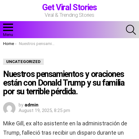
Get Viral Stories
Viral & Trending Stories
S
Menu
You are here:
Home
Nuestros pensamientos y oraciones están con Donald Trump y su familia por su terrible pérdida.
UNCATEGORIZED
Nuestros pensamientos y oraciones
están con Donald Trump y su familia
por su terrible pérdida.
by
admin
August 19, 2025, 8:25 pm
Mike Gill, ex alto asistente en la administración de
Trump, falleció tras recibir un disparo durante un