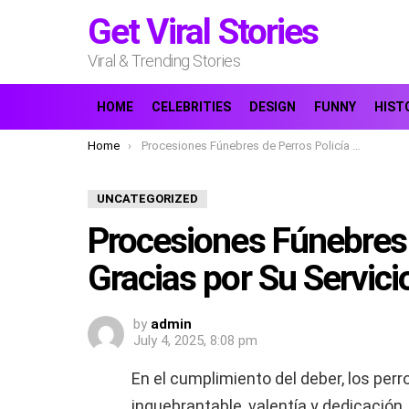
Get Viral Stories
Viral & Trending Stories
HOME
CELEBRITIES
DESIGN
FUNNY
HIST
You are here:
Home
Procesiones Fúnebres de Perros Policía K9. Gracias por Su Servicio.
UNCATEGORIZED
Procesiones Fúnebres 
Gracias por Su Servici
by
admin
July 4, 2025, 8:08 pm
En el cumplimiento del deber, los perro
inquebrantable, valentía y dedicació