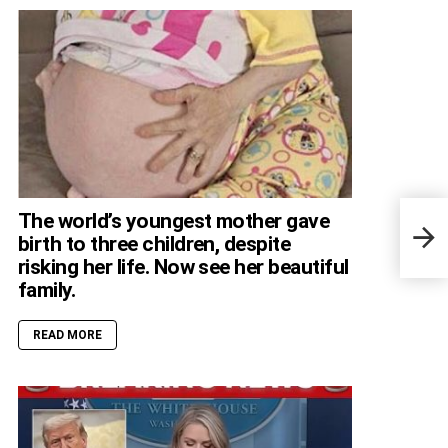
The 
The world’s youngest mother gave
Shar
birth to three children, despite
Body
“Unf
risking her life. Now see her beautiful
family.
READ MORE