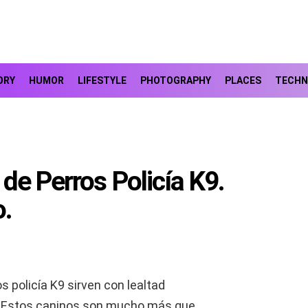
ORY
HUMOR
LIFESTYLE
PHOTOGRAPHY
PLACES
TECHN
de Perros Policía K9.
o.
s policía K9 sirven con lealtad
n. Estos caninos son mucho más que