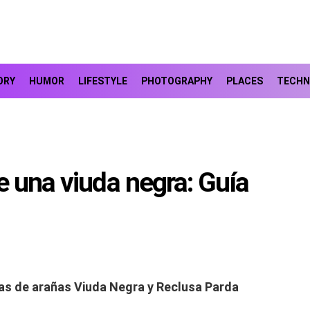
ORY
HUMOR
LIFESTYLE
PHOTOGRAPHY
PLACES
TECHN
e una viuda negra: Guía
s de arañas Viuda Negra y Reclusa Parda