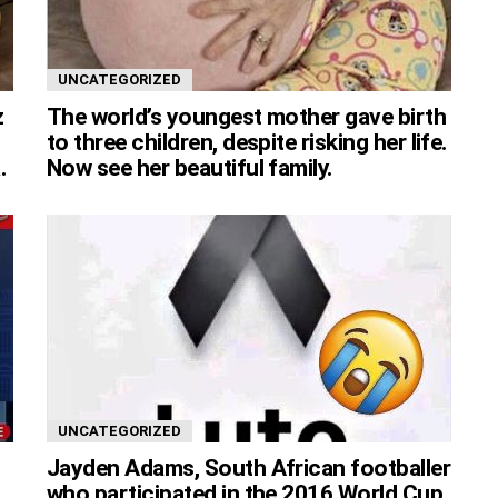
UNCATEGORIZED
z
The world’s youngest mother gave birth
to three children, despite risking her life.
.
Now see her beautiful family.
UNCATEGORIZED
Jayden Adams, South African footballer
who participated in the 2016 World Cup