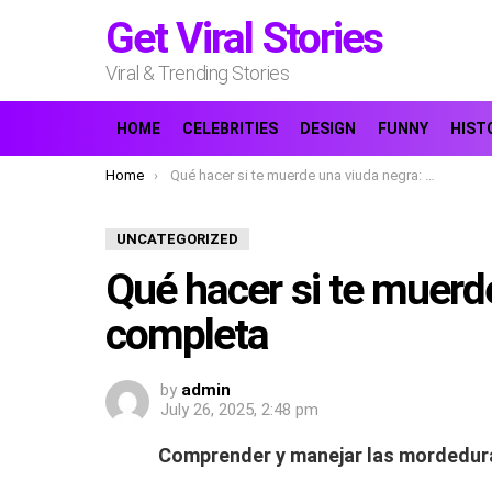
Get Viral Stories
Viral & Trending Stories
HOME
CELEBRITIES
DESIGN
FUNNY
HIST
You are here:
Home
Qué hacer si te muerde una viuda negra: Guía completa
UNCATEGORIZED
Qué hacer si te muerd
completa
by
admin
July 26, 2025, 2:48 pm
Comprender y manejar las mordedura