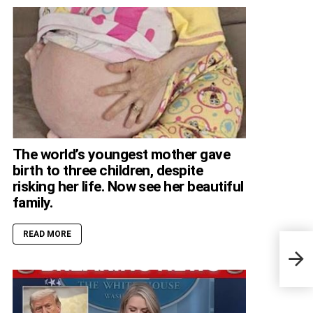
The world’s youngest mother gave
birth to three children, despite
risking her life. Now see her beautiful
family.
READ MORE
Just
Reve
the 