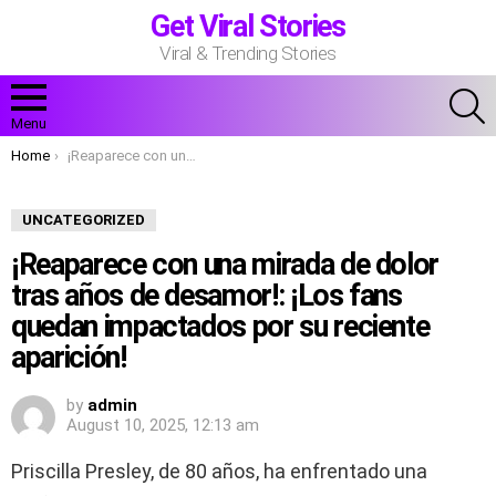
Get Viral Stories
Viral & Trending Stories
S
Menu
You are here:
Home
¡Reaparece con una mirada de dolor tras años de desamor!: ¡Los fans quedan impactados por su reciente aparición!
UNCATEGORIZED
¡Reaparece con una mirada de dolor
tras años de desamor!: ¡Los fans
quedan impactados por su reciente
aparición!
by
admin
August 10, 2025, 12:13 am
Priscilla Presley, de 80 años, ha enfrentado una