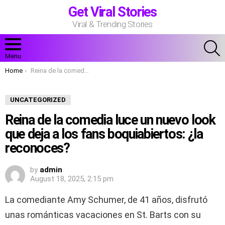
Get Viral Stories
Viral & Trending Stories
S
Menu
You are here:
Home
Reina de la comedia luce un nuevo look que deja a los fans boquiabiertos: ¿la reconoces?
UNCATEGORIZED
Reina de la comedia luce un nuevo look
que deja a los fans boquiabiertos: ¿la
reconoces?
by
admin
August 18, 2025, 2:15 pm
La comediante Amy Schumer, de 41 años, disfrutó
unas románticas vacaciones en St. Barts con su