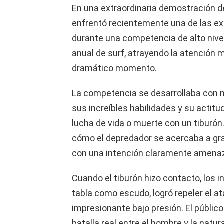
En una extraordinaria demostración de 
enfrentó recientemente una de las e
durante una competencia de alto nivel
anual de surf, atrayendo la atención 
dramático momento.
La competencia se desarrollaba con n
sus increíbles habilidades y su actit
lucha de vida o muerte con un tiburó
cómo el depredador se acercaba a gra
con una intención claramente amena
Cuando el tiburón hizo contacto, los i
tabla como escudo, logró repeler el 
impresionante bajo presión. El públic
batalla real entre el hombre y la natur