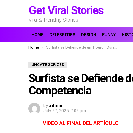
Get Viral Stories
Viral & Trending Stories
HOME
CELEBRITIES
DESIGN
FUNNY
HIST
You are here:
Home
Surfista se Defiende de un Tiburón Durante una Competencia
UNCATEGORIZED
Surfista se Defiende 
Competencia
by
admin
July 27, 2025, 7:02 pm
VIDEO AL FINAL DEL ARTÍCULO