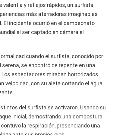
valentía y reflejos rápidos, un surfista
xperiencias más aterradoras imaginables
. El incidente ocurrió en el campeonato
mundial al ser captado en cámara el
ormalidad cuando el surfista, conocido por
ud serena, se encontró de repente en una
n. Los espectadores miraban horrorizados
n velocidad, con su aleta cortando el agua
zante.
nstintos del surfista se activaron. Usando su
ataque inicial, demostrando una compostura
o contuvo la respiración, presenciando una
aleza ante sus propios ojos.