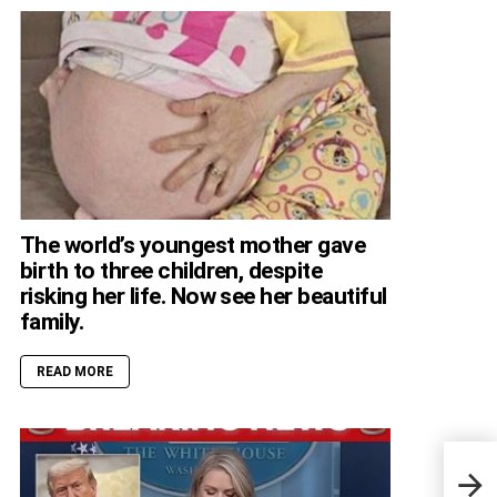
The world’s youngest mother gave
birth to three children, despite
risking her life. Now see her beautiful
family.
READ MORE
Stra
Eyeb