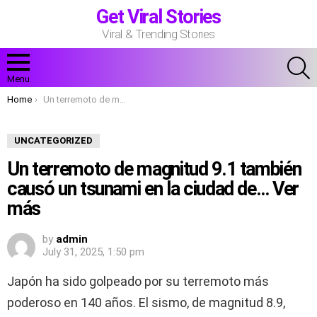
Get Viral Stories
Viral & Trending Stories
S
Menu
You are here:
Home
Un terremoto de magnitud 9.1 también causó un tsunami en la ciudad de… Ver más
UNCATEGORIZED
Un terremoto de magnitud 9.1 también
causó un tsunami en la ciudad de… Ver
más
by
admin
July 31, 2025, 1:50 pm
Japón ha sido golpeado por su terremoto más
poderoso en 140 años. El sismo, de magnitud 8.9,