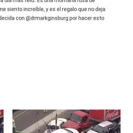
a día más feliz. Es una montaña rusa de
 siento increíble, y es el regalo que no deja
decida con @drmarkginsburg por hacer esto