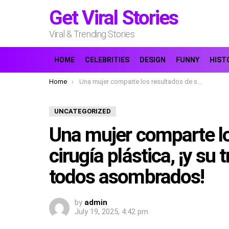
Get Viral Stories
Viral & Trending Stories
HOME
CELEBRITIES
DESIGN
FUNNY
HIST
You are here:
Home
Una mujer comparte los resultados de su cirugía plástica, ¡y su transformación deja a todos asombrados!
UNCATEGORIZED
Una mujer comparte lo
cirugía plástica, ¡y su
todos asombrados!
by
admin
July 19, 2025, 4:42 pm