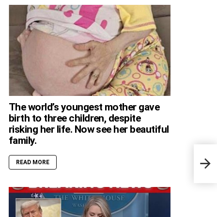
The world’s youngest mother gave
birth to three children, despite
risking her life. Now see her beautiful
family.
My N
READ MORE
Pant