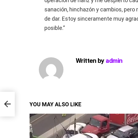
operación de nariz y me despierto cad
sanación, hinchazón y cambios, pero me
de dar. Estoy sinceramente muy agra
posible.”
Written by
admin
ion
YOU MAY ALSO LIKE