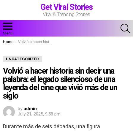
Get Viral Stories
Viral & Trending Stories
S
Menu
You are here:
Home
Volvió a hacer historia sin decir una palabra: el legado silencioso de una leyenda del cine que vivió más de un siglo
UNCATEGORIZED
Volvió a hacer historia sin decir una
palabra: el legado silencioso de una
leyenda del cine que vivió más de un
siglo
by
admin
July 21, 2025, 9:58 pm
Durante más de seis décadas, una figura