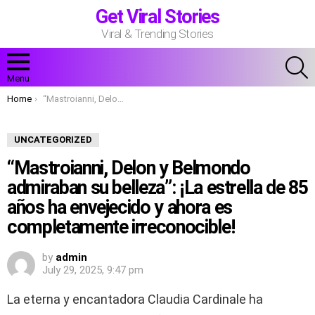
Get Viral Stories
Viral & Trending Stories
S
Menu
You are here:
Home
“Mastroianni, Delon y Belmondo admiraban su belleza”: ¡La estrella de 85 años ha envejecido y ahora es completamente irreconocible!
UNCATEGORIZED
“Mastroianni, Delon y Belmondo
admiraban su belleza”: ¡La estrella de 85
años ha envejecido y ahora es
completamente irreconocible!
by
admin
July 29, 2025, 9:47 pm
La eterna y encantadora Claudia Cardinale ha