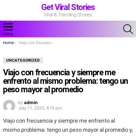
Get Viral Stories
Viral & Trending Stories
S
Menu
You are here:
Home
Viajo con frecuencia y siempre me enfrento al mismo problema: tengo un peso mayor al promedio
UNCATEGORIZED
Viajo con frecuencia y siempre me
enfrento al mismo problema: tengo un
peso mayor al promedio
by
admin
July 11, 2025, 4:10 pm
Viajo con frecuencia y siempre me enfrento al
mismo problema: tengo un peso mayor al promedio y,